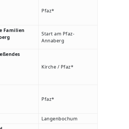
Pfaz*
e Familien
Start am Pfaz-
berg
Annaberg
ießendes
Kirche / Pfaz*
Pfaz*
Langenbochum
d