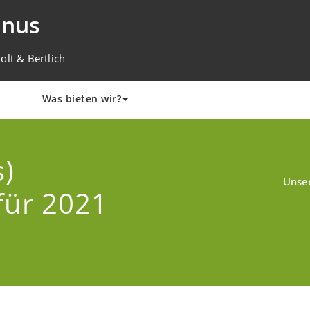
inus
lt & Bertlich
Was bieten wir?
s)
Unser
für 2021