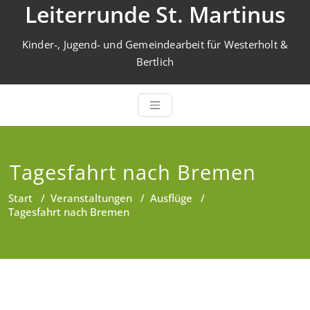
Leiterrunde St. Martinus
Zum
Inhalt
springen
Kinder-, Jugend- und Gemeindearbeit für Westerholt &
Bertlich
Tagesfahrt nach Bremen
Start
/
Veranstaltungen
/
Ausflüge
/
Tagesfahrt nach Bremen