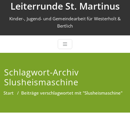
Leiterrunde St. Martinus
Zum
Inhalt
springen
Kinder-, Jugend- und Gemeindearbeit für Westerholt &
Bertlich
Schlagwort-Archiv
Slusheismaschine
Start
/
Beiträge verschlagwortet mit "Slusheismaschine"