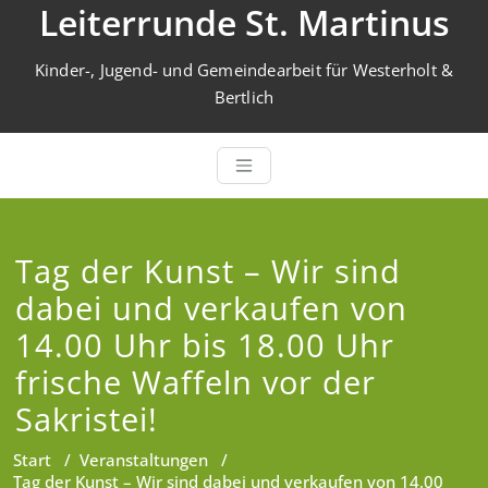
Leiterrunde St. Martinus
Zum
Inhalt
springen
Kinder-, Jugend- und Gemeindearbeit für Westerholt &
Bertlich
Tag der Kunst – Wir sind
dabei und verkaufen von
14.00 Uhr bis 18.00 Uhr
frische Waffeln vor der
Sakristei!
Start
/
Veranstaltungen
/
Tag der Kunst – Wir sind dabei und verkaufen von 14.00