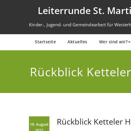
Zum
Leiterrunde St. Mart
Inhalt
springen
Kinder-, Jugend- und Gemeindearbeit für Westerho
Startseite
Aktuelles
Wer sind wir?
Rückblick Kettele
Rückblick Ketteler H
19. August
2022