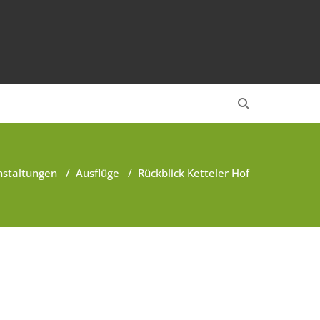
nstaltungen
/
Ausflüge
/
Rückblick Ketteler Hof