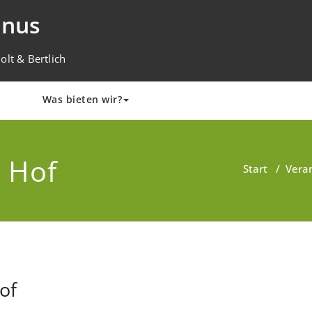
inus
lt & Bertlich
Was bieten wir?
r Hof
Start
/
Vera
of