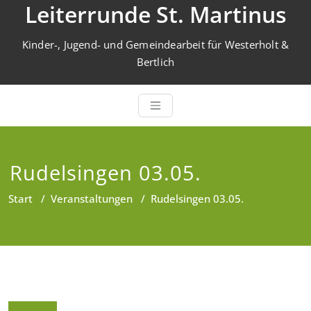
Leiterrunde St. Martinus
Zum
Inhalt
springen
Kinder-, Jugend- und Gemeindearbeit für Westerholt &
Bertlich
Rudelsingen 03.05.
Start
/
Veranstaltungen
/
Rudelsingen 03.05.